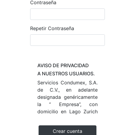
Contraseña
Repetir Contraseña
AVISO DE PRIVACIDAD
A NUESTROS USUARIOS.
Servicios Condumex, S.A.
de C.V., en adelante
designada genéricamente
la ” Empresa”, con
domicilio en Lago Zurich
245, Edificio Frisco Piso
6, Col Granada
Crear cuenta
Ampliación, 11529 México