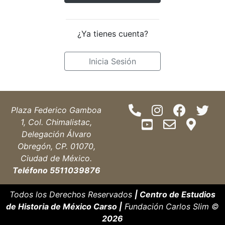
D.F. y con fundamento en
lo dispuesto por los
artículos 15, 16 y 17 de la
¿Ya tienes cuenta?
Ley Federal de Protección
de Datos Personales en
Inicia Sesión
Posesión de los
Particulares, en adelante
la “LEY”, hacemos de su
conocimiento que los
Plaza Federico Gamboa
datos personales y los
1, Col. Chimalistac,
datos personales
Delegación Álvaro
sensibles que usted
Obregón, CP. 01070,
proporcione de manera
Ciudad de México.
voluntaria a la Empresa,
Teléfono 5511039876
únicamente serán
utilizados para las
Todos los Derechos Reservados
| Centro de Estudios
siguientes finalidades:
de Historia de México Carso |
Fundación Carlos Slim ©
2026
Para proporcionarle