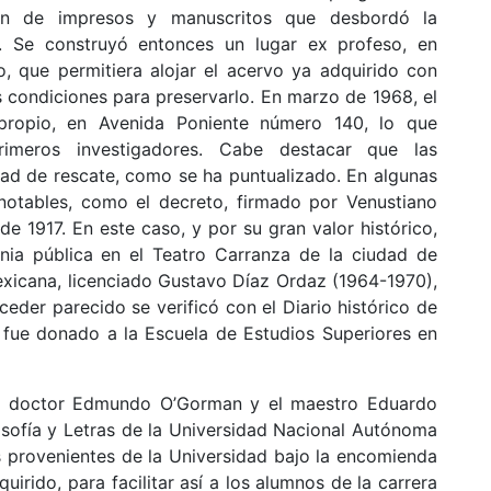
men de impresos y manuscritos que desbordó la
es. Se construyó entonces un lugar ex profeso, en
jo, que permitiera alojar el acervo ya adquirido con
condiciones para preservarlo. En marzo de 1968, el
propio, en Avenida Poniente número 140, lo que
imeros investigadores. Cabe destacar que las
dad de rescate, como se ha puntualizado. En algunas
otables, como el decreto, firmado por Venustiano
e 1917. En este caso, y por su gran valor histórico,
nia pública en el Teatro Carranza de la ciudad de
exicana, licenciado Gustavo Díaz Ordaz (1964-1970),
ceder parecido se verificó con el Diario histórico de
 fue donado a la Escuela de Estudios Superiores en
l doctor Edmundo O’Gorman y el maestro Eduardo
losofía y Letras de la Universidad Nacional Autónoma
s provenientes de la Universidad bajo la encomienda
uirido, para facilitar así a los alumnos de la carrera