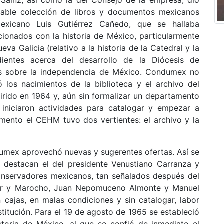
table colección de libros y documentos mexicanos
mexicano Luis Gutiérrez Cañedo, que se hallaba
ionados con la historia de México, particularmente
va Galicia (relativo a la historia de la Catedral y la
ientes acerca del desarrollo de la Diócesis de
os sobre la independencia de México. Condumex no
 los nacimientos de la biblioteca y el archivo del
uirido en 1964 y, aún sin formalizar un departamento
 iniciaron actividades para catalogar y empezar a
omento el CEHM tuvo dos vertientes: el archivo y la
umex aprovechó nuevas y sugerentes ofertas. Así se
e destacan el del presidente Venustiano Carranza y
conservadores mexicanos, tan señalados después del
lar y Marocho, Juan Nepomuceno Almonte y Manuel
n cajas, en malas condiciones y sin catalogar, labor
nstitución. Para el 19 de agosto de 1965 se estableció
toria de México, al que se confió de inmediato el