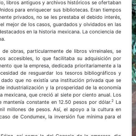
, libros antiguos y archivos históricos se ofertaban
Unidos para enriquecer sus bibliotecas. Eran tiempos
ente privados, no se les prestaba el debido interés,
el mejor de los casos, guardados y olvidados en las
estacados en la historia mexicana. La conciencia de
ba.
de obras, particularmente de libros virreinales, se
os accesibles, lo que facilitaba su adquisición por
mento que la empresa, dedicada prioritariamente a la
ecesidad de resguardar los tesoros bibliográficos y
 dado que no existía una institución privada que se
de industrialización y la prosperidad de la economía
 la mexicana, que creció al siete por ciento anual. Los
2
 mantenía constante en 12.50 pesos por dólar.
La
il millones de pesos. Así, el apoyo a la cultura en
 caso de Condumex, la inversión fue mínima para el
a Sáinz, así como la del Consejo de la empresa, dio