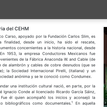
ria del CEHM
ico Carso, apoyado por la Fundación Carlos Slim, es
a finalidad, desde un inicio, ha sido el rescate,
umentos concernientes a la historia nacional, desde
s. En 1953, la empresa Conductores Mexicanos fue
ovenientes de la Fábrica Anaconda W. and Cable (de
ón de alambrón y cables de cobre desnudos (que se
; la Sociedad Internacional Pirelli, (italiana) y un
 sociedad anónima y se le conoció como Condumex.
dar una institución cultural nació, en parte, por la
é Ignacio Conde al licenciado Ricardo García Sáinz,
Fue él quien acompañó los inicios y aconsejó la
1
to bibliográficos como documentales.
En aquella