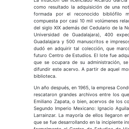
como resultado la adquisición de una no
formada por el reconocido bibliófilo 
compuesta por casi 10 mil volúmenes relac
del siglo XIX además del Cedulario de la Nue
Universidad de Guadalajara), 400 exped
Guadalajara y 500 manuscritos e impres
dudó en adquirir tal colección, que marcó
futuro Centro de Estudios. El lote fue adq
que se ocupara de su administración, se
difundir este acervo. A partir de aquel m
biblioteca.
Un año después, en 1965, la empresa Cond
rescataron grandes archivos entre los qu
Emiliano Zapata, o bien, acervos de los 
Segundo Imperio Mexicano: Ignacio Agui
Larrainzar. La mayoría de ellos llegaron e
que se fue desarrollando en la incipiente i
formalmente el Centro de Estudios de His