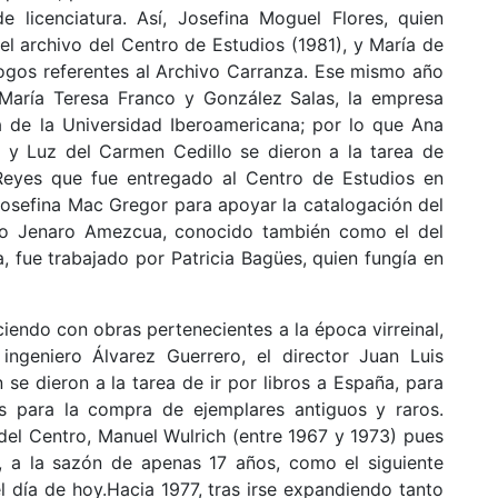
e licenciatura. Así, Josefina Moguel Flores, quien
 archivo del Centro de Estudios (1981), y María de
logos referentes al Archivo Carranza. Ese mismo año
 María Teresa Franco y González Salas, la empresa
 de la Universidad Iberoamericana; por lo que Ana
o y Luz del Carmen Cedillo se dieron a la tarea de
 Reyes que fue entregado al Centro de Estudios en
Josefina Mac Gregor para apoyar la catalogación del
ivo Jenaro Amezcua, conocido también como el del
a, fue trabajado por Patricia Bagües, quien fungía en
eciendo con obras pertenecientes a la época virreinal,
 ingeniero Álvarez Guerrero, el director Juan Luis
e dieron a la tarea de ir por libros a España, para
os para la compra de ejemplares antiguos y raros.
del Centro, Manuel Wulrich (entre 1967 y 1973) pues
, a la sazón de apenas 17 años, como el siguiente
l día de hoy.Hacia 1977, tras irse expandiendo tanto