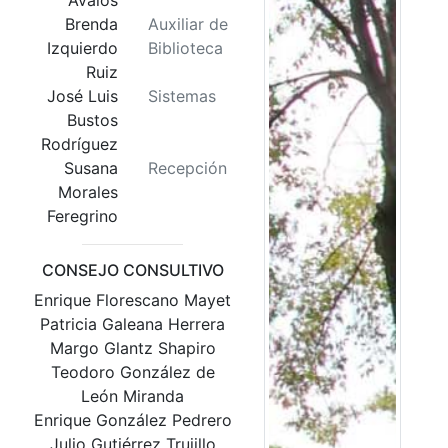
Brenda
Auxiliar de
Izquierdo
Biblioteca
Ruiz
José Luis
Sistemas
Bustos
Rodríguez
Susana
Recepción
Morales
Feregrino
CONSEJO CONSULTIVO
Enrique Florescano Mayet
Patricia Galeana Herrera
Margo Glantz Shapiro
Teodoro González de
León Miranda
Enrique González Pedrero
Julio Gutiérrez Trujillo